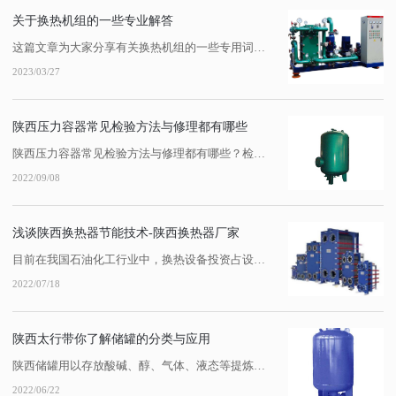
关于换热机组的一些专业解答
这篇文章为大家分享有关换热机组的一些专用词解释。跟随小编去学习下吧，希望对大家有所帮助!一、 换热机组专用名词解释1、 一次侧：指热源，例如锅炉房的热水或者蒸汽。2、 二次侧：指热用户，例如地暖，散热器，**空调等等热用户。3、 供水：无论是一次侧或二次侧，热水为供水，即温度高的管路为供水。4、 回水：无论是一次侧或二...
2023/03/27
陕西压力容器常见检验方法与修理都有哪些
陕西压力容器常见检验方法与修理都有哪些？检验方法1、直观检查和量具检查2、无损探伤：在不损害工件的条件下，探查工件内部的缺陷。3、耐压试验：即液压试验和气压试验。4、力学性能试验。5、化学分析、金相检...
2022/09/08
浅谈陕西换热器节能技术-陕西换热器厂家
目前在我国石油化工行业中，换热设备投资占设备投资的30%以上，其中80%以上的管壳式换热器仍采用弓型折流板和光管结构，这种结构决定了换热器传热效果差，壳程压降大，与我国正在推行的节能减排政策不相适应。因此提高陕西换热器的效能对化工行业节能减排、提**益非常重要。陕西换热器传热过程的强化就是力求使换热器在单位时间内、单位...
2022/07/18
陕西太行带你了解储罐的分类与应用
陕西储罐用以存放酸碱、醇、气体、液态等提炼的化学物质。因为储存介质不同，储罐的形式也是多种多样的。下面陕西储罐厂家来给大家具体说说储罐的分类有哪些吧~按形式分类按形式分类：可分为立式储罐、卧式储罐、球形储罐、双曲线储罐（滴形储罐）、悬链式储罐（无力矩储罐）等。立式储罐固定顶储罐-锥顶储罐自支撑锥顶罐其锥顶荷载靠锥顶板周...
2022/06/22