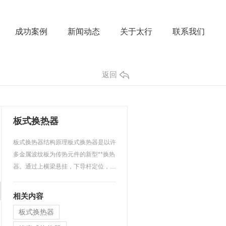
成功案例
新闻动态
关于太行
联系我们
返回
板式换热器
板式换热器结构原理板式换热器是以许
多金属波纹板为传热元件的新型**换热
器。通过上横梁悬挂，下导杆定位，拉
紧螺栓固定，每两板片…
相关内容
板式换热器