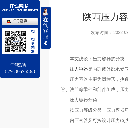
陕西压力容
在
QQ咨询
线
客
扫
发布时间： 2022-03
一
服
扫
更
精
彩
本文浅谈下压力容器的分类，
咨询热线：
压力容器
是内部或外部承受
029-88625368
压力容器主要为圆柱形，少
管、法兰等零件和部件组成，压
压力容器分类
按压力等级分类：压力容器
内压容器又可按设计压力(p