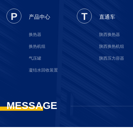
P
T
产品中心
直通车
换热器
陕西换热器
换热机组
陕西换热机组
气压罐
陕西压力容器
凝结水回收装置
MESSAGE